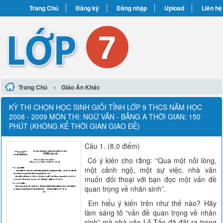
Trang Chủ
Đăng ký
Đăng nhập
Upload
Liên hệ
›
Trang Chủ
Giáo Án Khác
KỲ THI CHỌN HỌC SINH GIỎI TỈNH LỚP 9 THCS NĂM HỌC
2008 - 2009 MÔN THI: NGỮ VĂN - BẢNG A THỜI GIAN: 150
PHÚT (KHÔNG KỂ THỜI GIAN GIAO ĐỀ)
Câu 1. (8,0 điểm)
Có ý kiến cho rằng: “Qua một nỗi lòng,
một cảnh ngộ, một sự việc. nhà văn
muốn đối thoại với bạn đọc một vấn đề
quan trọng về nhân sinh”.
Em hiểu ý kiến trên như thế nào? Hãy
làm sáng tỏ “vấn đề quan trọng về nhân
sinh” mà nhà văn Lỗ Tấn đã đặt ra trong