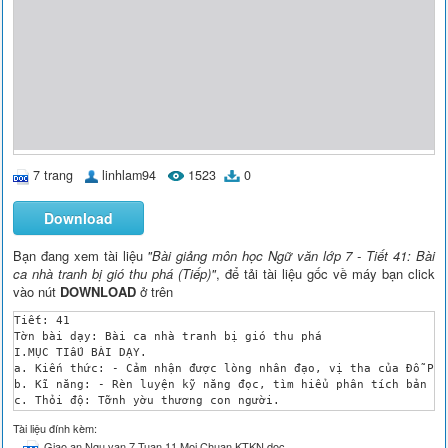
7 trang
linhlam94
1523
0
Download
Bạn đang xem tài liệu
"Bài giảng môn học Ngữ văn lớp 7 - Tiết 41: Bài
ca nhà tranh bị gió thu phá (Tiếp)"
, để tải tài liệu gốc về máy bạn click
vào nút
DOWNLOAD
ở trên
Tiết: 41

Tờn bài dạy: Bài ca nhà tranh bị gió thu phá

I.MỤC TIấU BÀI DẠY.

a. Kiến thức: - Cảm nhận được lòng nhân đạo, vị tha của Đỗ Phủ
b. Kĩ năng: - Rèn luyện kỹ năng đọc, tìm hiểu phân tích bản dị
c. Thỏi độ: Tỡnh yờu thương con người.

II. CHUẨN BỊ.

Tài liệu đính kèm:
a. Của giỏo viờn: Soạn GA, ảnh chân dung Đỗ Phủ, bình giảng ng
Giao an Ngu van 7 Tuan 11 Moi Chuan KTKN.doc
b. Của học sinh: Soạn bài 
