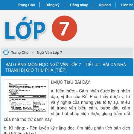
Trang Chủ
Đăng ký
Đăng nhập
Upload
Liên hệ
›
Trang Chủ
Ngữ Văn Lớp 7
BÀI GIẢNG MÔN HỌC NGỮ VĂN LỚP 7 - TIẾT 41: BÀI CA NHÀ
TRANH BỊ GIÓ THU PHÁ (TIẾP)
I.MỤC TIấU BÀI DẠY.
a. Kiến thức: - Cảm nhận được lòng nhân
đạo, vị tha của Đỗ Phủ, thấy được vị trí
và ý nghĩa của những yếu tố tự sự, miêu
tả trong văn biểu cảm, bước đầu cảm
nhận bút pháp hiện thực, giọng trầm uất
của nhà thơ trứ danh này
b. Kĩ năng: - Rèn luyện kỹ năng đọc, tìm hiểu phân tích bản dịch
thơ trữ tình tự sự