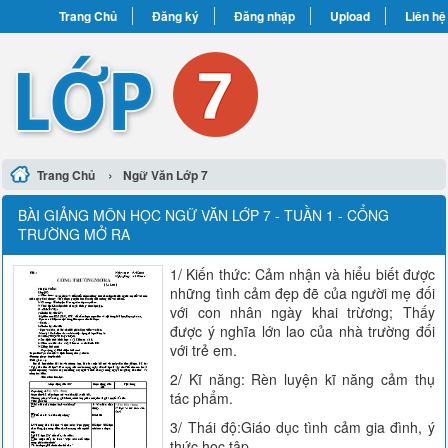
Trang Chủ
Đăng ký
Đăng nhập
Upload
Liên hệ
›
Trang Chủ
Ngữ Văn Lớp 7
BÀI GIẢNG MÔN HỌC NGỮ VĂN LỚP 7 - TUẦN 1 - CỔNG
TRƯỜNG MỞ RA
1/ Kiến thức: Cảm nhận và hiểu biết được
những tình cảm đẹp đẽ của người mẹ đối
với con nhân ngày khai trừơng; Thấy
được ý nghĩa lớn lao của nhà trường đối
với trẻ em.
2/ Kĩ năng: Rèn luyện kĩ năng cảm thụ
tác phẩm.
3/ Thái độ:Giáo dục tình cảm gia đình, ý
thức học tập.