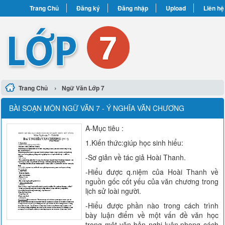
Trang Chủ
Đăng ký
Đăng nhập
Upload
Liên hệ
›
Trang Chủ
Ngữ Văn Lớp 7
BÀI SOẠN MÔN NGỮ VĂN 7 - Ý NGHĨA VĂN CHƯƠNG
A-Mục tiêu :
1.Kiến thức:giúp học sinh hiểu:
-Sơ giản về tác giả Hoài Thanh.
-Hiểu được q.niệm của Hoài Thanh về
nguồn gốc cốt yếu của văn chương trong
lịch sử loài người.
-Hiểu được phần nào trong cách trình
bày luận điểm về một vấn đề văn học
trong một văn bản nghị luận,phong cách