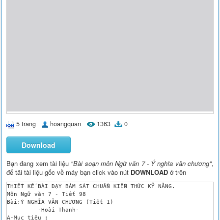
5 trang
hoangquan
1363
0
Download
Bạn đang xem tài liệu
"Bài soạn môn Ngữ văn 7 - Ý nghĩa văn chương"
,
để tải tài liệu gốc về máy bạn click vào nút
DOWNLOAD
ở trên
THIẾT KẾ BÀI DẠY BÁM SÁT CHUẨN KIẾN THỨC KỸ NĂNG.

Môn Ngữ văn 7 - Tiết 98

Bài:Ý NGHĨA VĂN CHƯƠNG (Tiết 1)

	 -Hoài Thanh-

A-Mục tiêu : 
