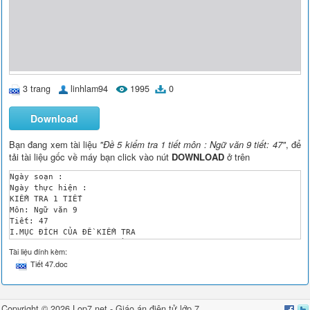
3 trang
linhlam94
1995
0
Download
Bạn đang xem tài liệu
"Đề 5 kiểm tra 1 tiết môn : Ngữ văn 9 tiết: 47"
, để
tải tài liệu gốc về máy bạn click vào nút
DOWNLOAD
ở trên
Ngày soạn :

Ngày thực hiện :

KIỂM TRA 1 TIẾT

Môn: Ngữ văn 9

Tiết: 47

I.MỤC ĐÍCH CỦA ĐỀ KIỂM TRA

- Thu thập thông tin nhằm đánh giá kiến thức văn học của học s
Tài liệu đính kèm:
II. HÌNH THỨC ĐỀ KIỂM TRA

Tiết 47.doc
1. Hình thức: Trắc nghiệm + tự luận

2. Thời gian: 45 phút

III. THIẾT LẬP MA TRẬN:

Mức độ

Copyright © 2026 Lop7.net -
Giáo án điện tử lớp 7
,
Chủ đề
