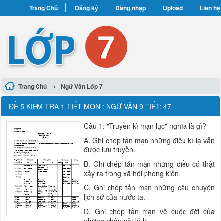
Trang Chủ
Đăng ký
Đăng nhập
Upload
Liên hệ
›
Trang Chủ
Ngữ Văn Lớp 7
ĐỀ 5 KIỂM TRA 1 TIẾT MÔN : NGỮ VĂN 9 TIẾT: 47
Câu 1: "Truyền kì mạn lục" nghĩa là gì?
A. Ghi chép tản mạn những điều kì lạ vẫn
được lưu truyền.
B. Ghi chép tản mạn những điều có thật
xảy ra trong xã hội phong kiến.
C. Ghi chép tản mạn những câu chuyện
lịch sử của nước ta.
D. Ghi chép tản mạn về cuộc đời của
những nhân vật kì lạ.