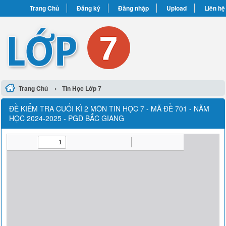
Trang Chủ
Đăng ký
Đăng nhập
Upload
Liên hệ
›
Trang Chủ
Tin Học Lớp 7
ĐỀ KIỂM TRA CUỐI KÌ 2 MÔN TIN HỌC 7 - MÃ ĐỀ 701 - NĂM
HỌC 2024-2025 - PGD BẮC GIANG