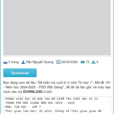
3 trang
Hắc Nguyệt Quang
20/03/2026
72
0
Download
Bạn đang xem tài liệu
"Đề kiểm tra cuối kì 2 môn Tin học 7 - Mã đề 701
- Năm học 2024-2025 - PGD Bắc Giang"
, để tải tài liệu gốc về máy bạn
click vào nút
DOWNLOAD
ở trên
 PHÒNG GIÁO DỤC VÀ ĐÀO TẠO ĐỀ KIỂM TRA CUỐI HỌC KÌ II

 THÀNH PHỐ BẮC GIANG NĂM HỌC 2024 - 2025

 MÔN: TIN HỌC - LỚP 7

 Thời gian làm bài: 45 phút, không kể thời gian giao đề
