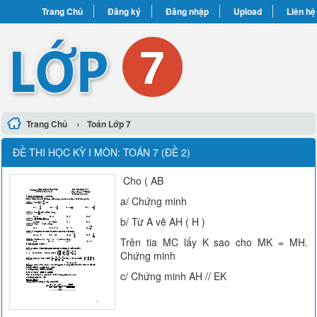
Trang Chủ
Đăng ký
Đăng nhập
Upload
Liên hệ
›
Trang Chủ
Toán Lớp 7
ĐỀ THI HỌC KỲ I MÔN: TOÁN 7 (ĐỀ 2)
Cho ( AB
a/ Chứng minh
b/ Từ A vẽ AH ( H )
Trên tia MC lấy K sao cho MK = MH.
Chứng minh
c/ Chứng minh AH // EK