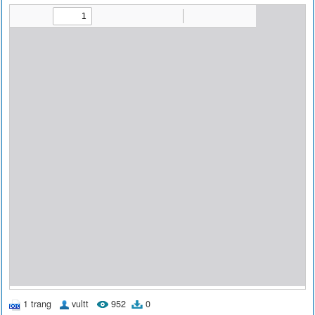
1 trang
vultt
952
0