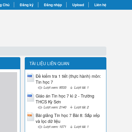
g Chủ
Đăng ký
Đăng nhập
Upload
Liên hệ
TÀI LIỆU LIÊN QUAN
Đề kiểm tra 1 tiết (thực hành) môn:
Tin học 7
Lượt xem: 9533
Lượt tải: 1
Giáo án Tin học 7 kì 2 - Trường
THCS Kỳ Sơn
Lượt xem: 2140
Lượt tải: 2
Bài giảng Tin học 7 Bài 8: Sắp xếp
và lọc dữ liệu
Lượt xem: 1071
Lượt tải: 1