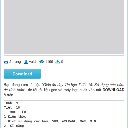
2 trang
vultt
1199
0
Download
Bạn đang xem tài liệu
"Giáo án dạy Tin học 7 tiết 18: Sử dụng các hàm
để tính toán"
, để tải tài liệu gốc về máy bạn click vào nút
DOWNLOAD
ở trên
Tuần: 9 

Tiết: 18 

I. MỤC TIÊU:

1.Kiến thức

- Biết sử dụng các hàm, SUM, AVERAGE, MAX, MIN.

2. Kĩ năng
