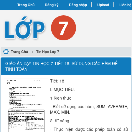
Trang Chủ
Đăng ký
Đăng nhập
Upload
Liên hệ
›
Trang Chủ
Tin Học Lớp 7
GIÁO ÁN DẠY TIN HỌC 7 TIẾT 18: SỬ DỤNG CÁC HÀM ĐỂ
TÍNH TOÁN
Tiết: 18
I. MỤC TIÊU:
1.Kiến thức
- Biết sử dụng các hàm, SUM, AVERAGE,
MAX, MIN.
2. Kĩ năng
- Thực hiện được các phép toán có sử