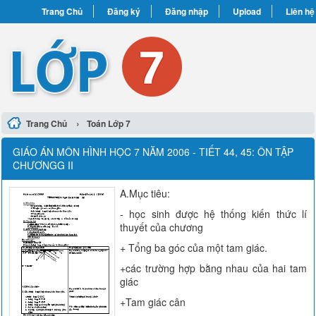
Trang Chủ
Đăng ký
Đăng nhập
Upload
Liên hệ
›
Trang Chủ
Toán Lớp 7
GIÁO ÁN MÔN HÌNH HỌC 7 NĂM 2006 - TIẾT 44, 45: ÔN TẬP
CHƯƠNGG II
A.Mục tiêu:
- học sinh được hệ thống kiến thức lí
thuyết của chương
+ Tổng ba góc của một tam giác.
+các trường hợp bằng nhau của hai tam
giác
+Tam giác cân