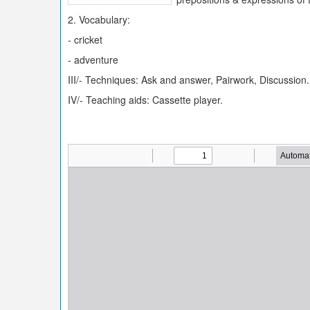
2. Vocabulary:
- cricket
- adventure
III/- Techniques: Ask and answer, Pairwork, Discussion.
IV/- Teaching aids: Cassette player.