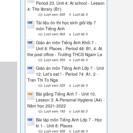
Period 23, Unit 4: At school - Lesson
4: The library (B1)
Lượt xem: 835
Lượt tải: 0
Tài liệu ôn thi học sinh giỏi lớp 7
môn Tiếng Anh
Lượt xem: 863
Lượt tải: 0
Giáo án môn Tiếng Anh Khối 7 -
Unit 8: Places - Period 48: B1, 4: At
the post office - Trường THCS Ngam La
Lượt xem: 553
Lượt tải: 0
Giáo án môn Tiếng Anh Lớp 7 - Unit
12: Let’s eat ! - Period 74: A1, 2 -
Tran Thi To Nga
Lượt xem: 525
Lượt tải: 0
Bài giảng Tiếng Anh 7 - Unit 10,
Lesson 3: A-Personal Hygiene (A4) -
Năm học 2021-2022
Lượt xem: 183
Lượt tải: 0
Bài tập môn Tiếng Anh Lớp 7 - Học
kì 1 - Unit 8: Places
Lượt xem: 939
Lượt tải: 0