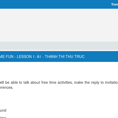
Tran
ME FUN - LESSON 1: A1 - THANH THI THU TRUC
ill be able to talk about free time activities, make the reply to invitat
erences.
erund
time