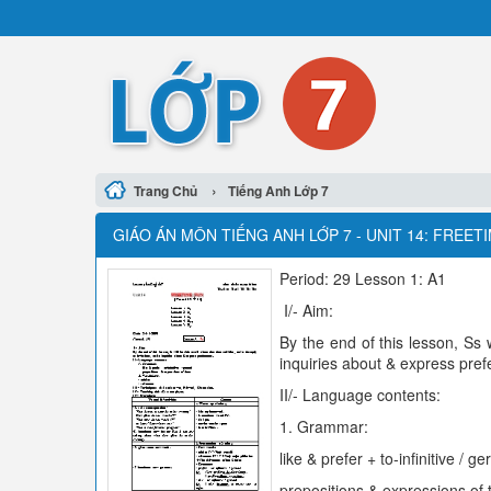
›
Trang Chủ
Tiếng Anh Lớp 7
GIÁO ÁN MÔN TIẾNG ANH LỚP 7 - UNIT 14: FREETI
Period: 29 Lesson 1: A1
I/- Aim:
By the end of this lesson, Ss w
inquiries about & express pref
II/- Language contents:
1. Grammar:
like & prefer + to-infinitive / g
prepositions & expressions of 