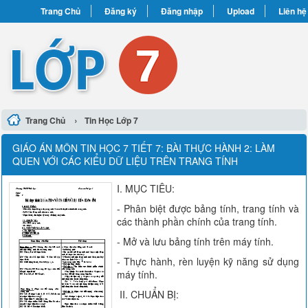
Trang Chủ
Đăng ký
Đăng nhập
Upload
Liên hệ
›
Trang Chủ
Tin Học Lớp 7
GIÁO ÁN MÔN TIN HỌC 7 TIẾT 7: BÀI THỰC HÀNH 2: LÀM
QUEN VỚI CÁC KIỂU DỮ LIỆU TRÊN TRANG TÍNH
I. MỤC TIÊU:
- Phân biệt được bảng tính, trang tính và
các thành phần chính của trang tính.
- Mở và lưu bảng tính trên máy tính.
- Thực hành, rèn luyện kỹ năng sử dụng
máy tính.
II. CHUẨN BỊ: