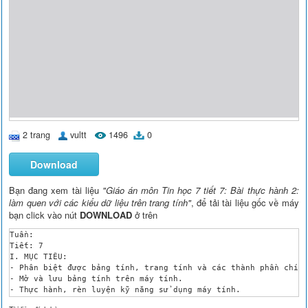
2 trang
vultt
1496
0
Download
Bạn đang xem tài liệu
"Giáo án môn Tin học 7 tiết 7: Bài thực hành 2:
làm quen với các kiểu dữ liệu trên trang tính"
, để tải tài liệu gốc về máy
bạn click vào nút
DOWNLOAD
ở trên
Tuần: 

Tiết: 7 

I. MỤC TIÊU:

- Phân biệt được bảng tính, trang tính và các thành phần chính
- Mở và lưu bảng tính trên máy tính.

- Thực hành, rèn luyện kỹ năng sử dụng máy tính.

 II. CHUẨN BỊ:
