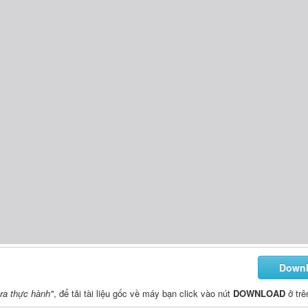
Down
tra thực hành"
, để tải tài liệu gốc về máy bạn click vào nút
DOWNLOAD
ở trê