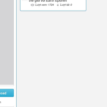
thế giới với Earth Ẽploreri
Lượt xem: 1724
Lượt tải: 0
load
n