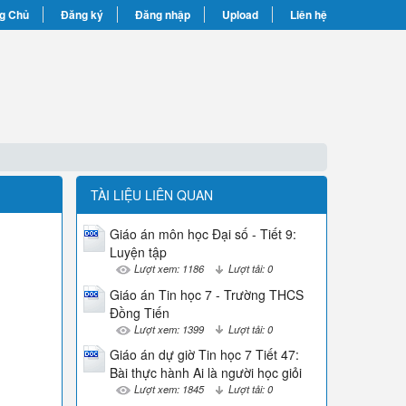
g Chủ
Đăng ký
Đăng nhập
Upload
Liên hệ
TÀI LIỆU LIÊN QUAN
Giáo án môn học Đại số - Tiết 9:
Luyện tập
Lượt xem: 1186
Lượt tải: 0
Giáo án Tin học 7 - Trường THCS
Đồng Tiến
Lượt xem: 1399
Lượt tải: 0
Giáo án dự giờ Tin học 7 Tiết 47:
Bài thực hành Ai là người học giỏi
Lượt xem: 1845
Lượt tải: 0