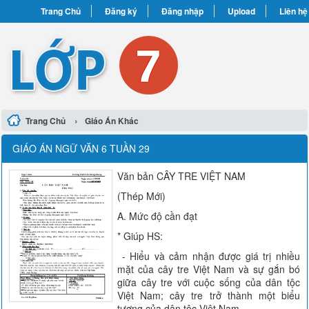
Trang Chủ
Đăng ký
Đăng nhập
Upload
Liên hệ
›
Trang Chủ
Giáo Án Khác
GIÁO ÁN NGỮ VĂN 6 TUẦN 29
Văn bản CÂY TRE VIỆT NAM
(Thép Mới)
A. Mức độ cần đạt
* Giúp HS:
- Hiểu và cảm nhận được giá trị nhiều
mặt của cây tre Việt Nam và sự gắn bó
giữa cây tre với cuộc sống của dân tộc
Việt Nam; cây tre trở thành một biểu
tượng của dân tộc Việt Nam.