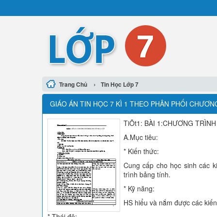
›
Trang Chủ
Tin Học Lớp 7
GIÁO ÁN TIN HỌC 7 KÌ 1 THEO PHÂN PHỐI CHƯƠN
TiÕt1: BÀI 1:CHƯƠNG TRÌNH
A.Mục tiêu:
* Kiến thức:
Cung cấp cho học sinh các ki
trình bảng tính.
* Kỹ năng:
HS hiểu và nắm được các kiến 
* Thái độ: