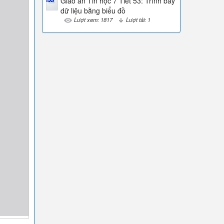
Giáo án Tin học 7 Tiết 53: Trình bày
dữ liệu bằng biểu đồ
Lượt xem: 1817
Lượt tải: 1