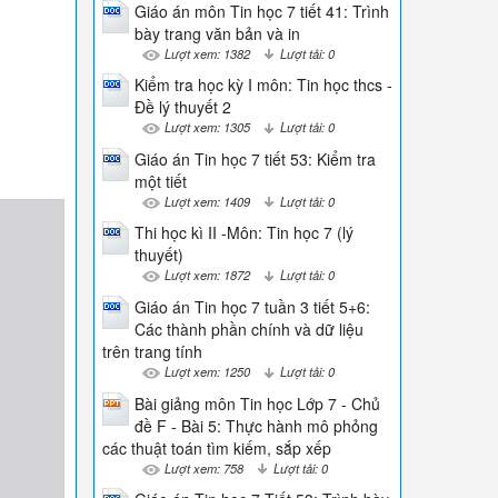
Giáo án môn Tin học 7 tiết 41: Trình
bày trang văn bản và in
Lượt xem: 1382
Lượt tải: 0
Kiểm tra học kỳ I môn: Tin học thcs -
Đề lý thuyết 2
Lượt xem: 1305
Lượt tải: 0
Giáo án Tin học 7 tiết 53: Kiểm tra
một tiết
Lượt xem: 1409
Lượt tải: 0
Thi học kì II -Môn: Tin học 7 (lý
thuyết)
Lượt xem: 1872
Lượt tải: 0
Giáo án Tin học 7 tuần 3 tiết 5+6:
Các thành phần chính và dữ liệu
trên trang tính
Lượt xem: 1250
Lượt tải: 0
Bài giảng môn Tin học Lớp 7 - Chủ
đề F - Bài 5: Thực hành mô phỏng
các thuật toán tìm kiếm, sắp xếp
Lượt xem: 758
Lượt tải: 0