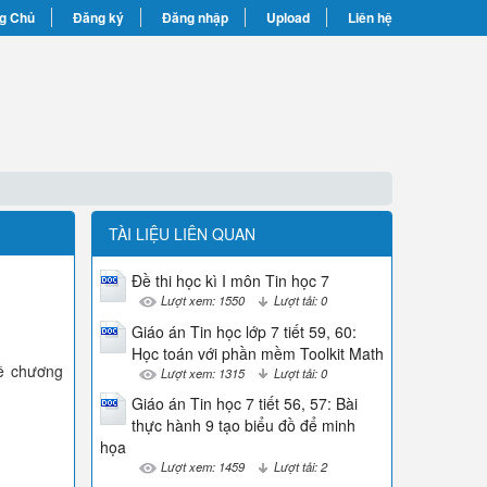
g Chủ
Đăng ký
Đăng nhập
Upload
Liên hệ
TÀI LIỆU LIÊN QUAN
Đề thi học kì I môn Tin học 7
Lượt xem: 1550
Lượt tải: 0
Giáo án Tin học lớp 7 tiết 59, 60:
Học toán với phần mềm Toolkit Math
về chương
Lượt xem: 1315
Lượt tải: 0
Giáo án Tin học 7 tiết 56, 57: Bài
thực hành 9 tạo biểu đồ để minh
họa
Lượt xem: 1459
Lượt tải: 2