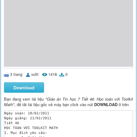
3 trang
vultt
1418
0
Download
Bạn đang xem tài liệu
"Giáo án Tin học 7 Tiết 46: Học toán với Toolkit
Math"
, để tải tài liệu gốc về máy bạn click vào nút
DOWNLOAD
ở trên
Ngày soạn: 18/02/2011

Ngày giảng: 21/02/2011

Tiết 46

HỌC TOÁN VỚI TOOLKIT MATH

I. Mục đích yêu cầu:
