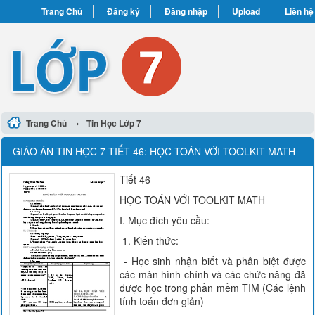
Trang Chủ
Đăng ký
Đăng nhập
Upload
Liên hệ
›
Trang Chủ
Tin Học Lớp 7
GIÁO ÁN TIN HỌC 7 TIẾT 46: HỌC TOÁN VỚI TOOLKIT MATH
Tiết 46
HỌC TOÁN VỚI TOOLKIT MATH
I. Mục đích yêu cầu:
1. Kiến thức:
- Học sinh nhận biết và phân biệt được
các màn hình chính và các chức năng đã
được học trong phần mềm TIM (Các lệnh
tính toán đơn giản)