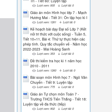
Trí - Tiết 60: Luyện tập
Lượt xem: 935
Lượt tải: 0
Giáo án môn Hình học lớp 7 - Mạch
Hương Mai - Tiết 31: Ôn tập học kì I
Lượt xem: 1261
Lượt tải: 0
Kế hoạch bài dạy Đại số Lớp 7 (Kết
nối tri thức với cuộc sống) - Tuần 5,
Tiết 10+11, Bài 4: Thứ tự thực hiện các
phép tính. Quy tắc chuyển vế - Năm học
2022-2023 - Mai Hoàng Sanh
Lượt xem: 353
Lượt tải: 0
Đề thi kiểm tra học kì 1 năm học
2010 - 2011
Lượt xem: 1260
Lượt tải: 0
Bài soạn môn Hình học 7 - Ngô Văn
Chuyển - Tiết 9: Luyện tập
Lượt xem: 775
Lượt tải: 0
Giáo án Tự chọn môn Toán 7 -
Trường THCS Tiến Thắng - Tiết 18:
Luyện tập về đa thức (tiếp)
Lượt xem: 902
Lượt tải: 0