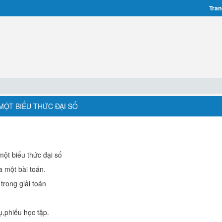
Tran
 MỘT BIỂU THỨC ĐẠI SỐ
 một biểu thức đại số
ủa một bài toán.
trong giải toán
ụ,phiếu học tập.