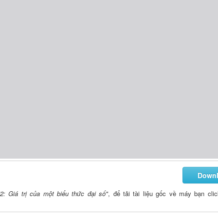
Down
2: Giá trị của một biểu thức đại số"
, để tải tài liệu gốc về máy bạn cli