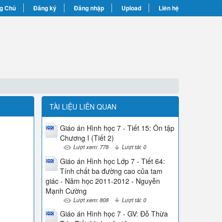
g Chủ
Đăng ký
Đăng nhập
Upload
Liên hệ
TÀI LIỆU LIÊN QUAN
Giáo án Hình học 7 - Tiết 15: Ôn tập
Chương I (Tiết 2)
Lượt xem: 778
Lượt tải: 0
Giáo án Hình học Lớp 7 - Tiết 64:
Tính chất ba đường cao của tam
giác - Năm học 2011-2012 - Nguyễn
Mạnh Cường
Lượt xem: 808
Lượt tải: 0
Giáo án Hình học 7 - GV: Đỗ Thừa