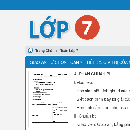
›
Trang Chủ
Toán Lớp 7
GIÁO ÁN TỰ CHỌN TOÁN 7 - TIẾT 52: GIÁ TRỊ CỦA
A. PHẦN CHUẨN BỊ
I.Mục tiêu:
-Học sinh biết tính giá trị của
-Biết cách trình bày lời giải c
-Rèn tính cẩn thạn, chính xác 
II. Chuẩn bị:
1.Giáo viên: Giáo án, bảng ph