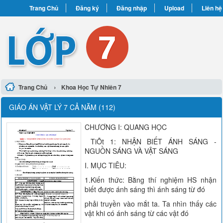
Trang Chủ
Đăng ký
Đăng nhập
Upload
Liên hệ
›
Trang Chủ
Khoa Học Tự Nhiên 7
GIÁO ÁN VẬT LÝ 7 CẢ NĂM (112)
CHƯƠNG I: QUANG HỌC
TiÕt 1: NHẬN BIẾT ÁNH SÁNG -
NGUỒN SÁNG VÀ VẬT SÁNG
I. MỤC TIÊU:
1.Kiến thức: Bằng thí nghiệm HS nhận
biết được ánh sáng thì ánh sáng từ đó
phải truyền vào mắt ta. Ta nhìn thấy các
vật khi có ánh sáng từ các vật đó