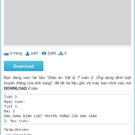
3 trang
vultt
2283
0
Download
Bạn đang xem tài liệu
"Giáo án Vật lý 7 tuần 3: Ứng dụng định luật
truyền thằng của ánh sáng"
, để tải tài liệu gốc về máy bạn click vào nút
DOWNLOAD
ở trên
Tuần 3

Ngày soạn:

Tiết 3.

Bài 3

ỨNG DỤNG ĐỊNH LUẬT TRUYỀN THẰNG CỦA ÁNH SÁNG

I. Mục tiêu:

1.Kiến thức:

Tài liệu đính kèm:
- Nhận biết được búng tối, búng nửa tối và giải thích.

l7 tuan 3.doc