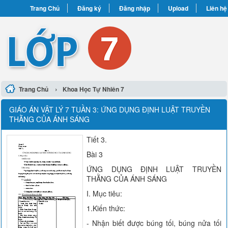
Trang Chủ
Đăng ký
Đăng nhập
Upload
Liên hệ
›
Trang Chủ
Khoa Học Tự Nhiên 7
GIÁO ÁN VẬT LÝ 7 TUẦN 3: ỨNG DỤNG ĐỊNH LUẬT TRUYỀN
THẰNG CỦA ÁNH SÁNG
Tiết 3.
Bài 3
ỨNG DỤNG ĐỊNH LUẬT TRUYỀN
THẰNG CỦA ÁNH SÁNG
I. Mục tiêu:
1.Kiến thức:
- Nhận biết được búng tối, búng nửa tối