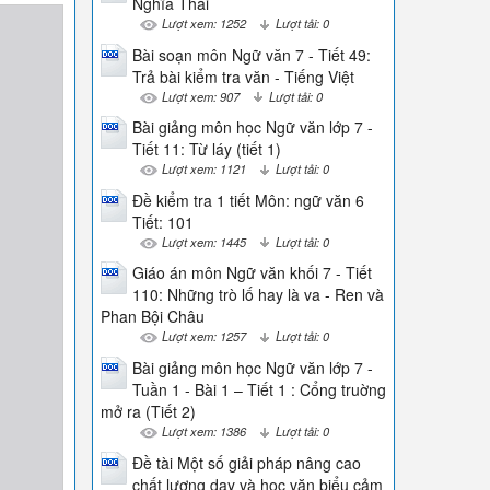
Nghĩa Thái
Lượt xem: 1252
Lượt tải: 0
Bài soạn môn Ngữ văn 7 - Tiết 49:
Trả bài kiểm tra văn - Tiếng Việt
Lượt xem: 907
Lượt tải: 0
Bài giảng môn học Ngữ văn lớp 7 -
Tiết 11: Từ láy (tiết 1)
Lượt xem: 1121
Lượt tải: 0
Đề kiểm tra 1 tiết Môn: ngữ văn 6
Tiết: 101
Lượt xem: 1445
Lượt tải: 0
Giáo án môn Ngữ văn khối 7 - Tiết
110: Những trò lố hay là va - Ren và
Phan Bội Châu
Lượt xem: 1257
Lượt tải: 0
Bài giảng môn học Ngữ văn lớp 7 -
Tuần 1 - Bài 1 – Tiết 1 : Cổng truờng
mở ra (Tiết 2)
Lượt xem: 1386
Lượt tải: 0
Đề tài Một số giải pháp nâng cao
chất lượng dạy và học văn biểu cảm