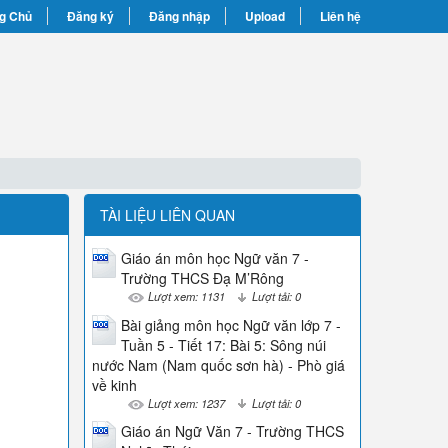
g Chủ
Đăng ký
Đăng nhập
Upload
Liên hệ
TÀI LIỆU LIÊN QUAN
Giáo án môn học Ngữ văn 7 -
Trường THCS Đạ M’Rông
Lượt xem: 1131
Lượt tải: 0
Bài giảng môn học Ngữ văn lớp 7 -
Tuần 5 - Tiết 17: Bài 5: Sông núi
nước Nam (Nam quốc sơn hà) - Phò giá
về kinh
Lượt xem: 1237
Lượt tải: 0
Giáo án Ngữ Văn 7 - Trường THCS