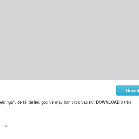
Down
iệp ngữ"
, để tải tài liệu gốc về máy bạn click vào nút
DOWNLOAD
ở trên
 nó.
