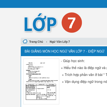
›
Trang Chủ
Ngữ Văn Lớp 7
BÀI GIẢNG MÔN HỌC NGỮ VĂN LỚP 7 - ĐIỆP NGỮ
- Giúp học sinh:
+ Hiểu thế nào là điệp ngữ và 
+ Trích hợp phần văn ở bài " 
+ Vận dụng điệp ngữ trong nói