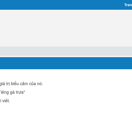
Tran
giá trị biểu cảm của nó.
Tiếng gà trưa"
 viết.