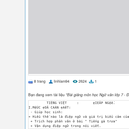
8 trang
linhlam94
2624
1
Bạn đang xem tài liệu
"Bài giảng môn học Ngữ văn lớp 7 - Đ
	 TIẾNG VIỆT	:	ẹIEÄP NGệế.

I.MệÙC ẹOÄ CAÀN ẹAẽT:

 - Giúp học sinh: 

+ Hiểu thế nào là điệp ngữ và giá trị biểu cảm của
 + Trích hợp phần văn ở bài " Tiếng gà trưa"

 + Vận dụng điệp ngữ trong nói viết.
