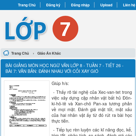
Trang Chủ
Đăng ký
Đăng nhập
Upload
Liên hệ
›
Trang Chủ
Giáo Án Khác
BÀI GIẢNG MÔN HỌC NGỮ VĂN LỚP 8 - TUẦN 7 - TIẾT 26 -
BÀI 7: VĂN BẢN: ĐÁNH NHAU VỚI CỐI XAY GIÓ
Giúp h/s:
- Thấy rõ tài nghệ của Xec-van-tet trong
việc xây dựng cặp nhân vật bất hủ Đôn-
ki-hô-tê và Xan-chô Pan-xa tương phản
về mọi mặt. Đánh giá mặt tốt, mặt xấu
của hai nhân vật ấy từ đó rút ra bài học
thực tiễn.
- Tiếp tục rèn luyện các kĩ năng đọc, kể,
tóm tắt, phân tích, so sánh, đánh giá các