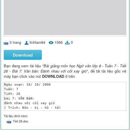
3 trang
linhlam94
1566
0
Download
Bạn đang xem tài liệu
"Bài giảng môn học Ngữ văn lớp 8 - Tuần 7 - Tiết
26 - Bài 7: Văn bản: Đánh nhau với cối xay gió"
, để tải tài liệu gốc về
máy bạn click vào nút
DOWNLOAD
ở trên
Ngày soạn: 16/ 10/ 2006

Tuần: 7 

Tiết: 26

bài 7: VĂN BảN: 

đánh nhau với cối xay gió

( Trích: Đôn - ki - hô - tê)

 Xéc-van-tét

Tài liệu đính kèm:
a. mục tiêu:

Tiet 26.doc
 	Giúp h/s:

 	- Thấy rõ tài nghệ của Xec-van-tet trong việc xây dựng cặp nhân vật bất hủ Đôn-ki-hô-tê và Xan-chô Pan-xa tương phản về mọi mặt. Đánh giá mặt tốt, mặt xấu của hai nhân vật ấy từ đó rút ra bài học thực tiễn.
