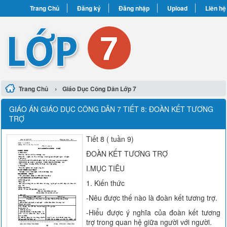
Trang Chủ
Đăng ký
Đăng nhập
Upload
Liên hệ
›
Trang Chủ
Giáo Dục Công Dân Lớp 7
GIÁO ÁN GIÁO DỤC CÔNG DÂN 7 TIẾT 8: ĐOÀN KẾT TƯƠNG
TRỢ
Tiết 8 ( tuần 9)
ĐOÀN KẾT TƯƠNG TRỢ
I.MỤC TIÊU
1. Kiến thức
-Nêu được thế nào là đoàn kết tương trợ.
-Hiểu được ý nghĩa của đoàn kết tương
trợ trong quan hệ giữa người với người.