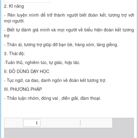
2. Kĩ năng
- Rèn luyện mình để trở thành người biết đoàn kết, tương trợ với
mọi người.
- Biết tự đánh giá mình và mọi người về biểu hiện đoàn kết tương
trợ
- Thân ái, tương trợ giũp đỡ bạn bè, hàng xóm, láng giềng.
3. Thái độ:
-Tuân thủ, nghiêm túc, tự giác, hợp tác.
II. ĐỒ DÙNG DẠY HỌC
- Tục ngữ, ca dao, danh ngôn về đoàn kết tương trợ.
III. PHƯƠNG PHÁP
- Thảo luận nhóm, đóng vai , diễn giải, đàm thoại.