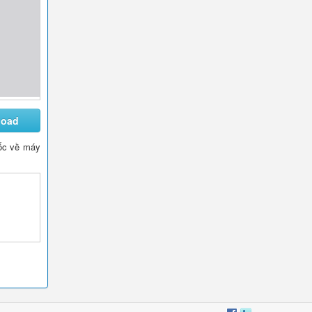
load
 gốc về máy