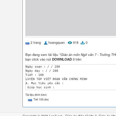
2 trang
hoangquan
918
0
Bạn đang xem tài liệu
"Giáo án môn Ngữ văn 7 - Trường THC
bạn click vào nút
DOWNLOAD
ở trên
Ngày soạn : / / 200

Ngày dạy : / / 200 

Tiết : 100 

LUYỆN TẬP VIẾT ĐOẠN VĂN CHỨNG MINH

A. Mục tiêu yêu cầu :

 Giúp học sinh : 

	- Củng cố chắc chắn hơn những hiểu biết về cách làm bài văn lập luận chứng minh 

Tài liệu đính kèm:
	- Biết vận dụng những hiểu biết đó vào việc viết một đoạn văn .

Tiet 100.doc
	- Có ý thức học tập, yêu thích bộ môn.

B. Chuẩn Bị:

	- Gv : Giáo án , Sgk 

	- Hs : Bài cũ + Bài mới 

Copyright © 2026 Lop7.net -
Giáo án điện tử lớp 7
,
Giáo án lớp