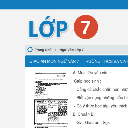
›
Trang Chủ
Ngữ Văn Lớp 7
GIÁO ÁN MÔN NGỮ VĂN 7 - TRƯỜNG THCS BA VINH
A. Mục tiêu yêu cầu :
Giúp học sinh :
- Củng cố chắc chắn hơn nhữn
- Biết vận dụng những hiểu biế
- Có ý thức học tập, yêu thíc
B. Chuẩn Bị:
- Gv : Giáo án , Sgk