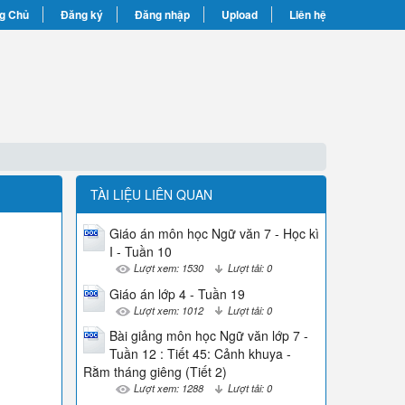
g Chủ
Đăng ký
Đăng nhập
Upload
Liên hệ
TÀI LIỆU LIÊN QUAN
Giáo án môn học Ngữ văn 7 - Học kì
I - Tuần 10
Lượt xem: 1530
Lượt tải: 0
Giáo án lớp 4 - Tuần 19
Lượt xem: 1012
Lượt tải: 0
Bài giảng môn học Ngữ văn lớp 7 -
Tuần 12 : Tiết 45: Cảnh khuya -
Rằm tháng giêng (Tiết 2)
Lượt xem: 1288
Lượt tải: 0