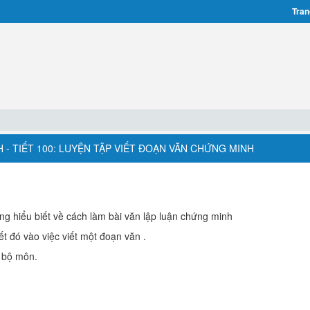
Tran
 - TIẾT 100: LUYỆN TẬP VIẾT ĐOẠN VĂN CHỨNG MINH
g hiểu biết về cách làm bài văn lập luận chứng minh
t đó vào việc viết một đoạn văn .
h bộ môn.