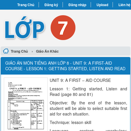
Trang Chủ
Đăng ký
Đăng nhập
Upload
Liên hệ
›
Trang Chủ
Giáo Án Khác
GIÁO ÁN MÔN TIẾNG ANH LỚP 8 - UNIT 9: A FIRST-AID
COURSE - LESSON 1: GETTING STARTED, LISTEN AND READ
UNIT 9: A FIRST – AID COURSE
Lesson 1: Getting started, Listen and
Read (page 80 and 81)
Objective: By the end of the lesson,
student will be able to select suitable first
aid for each situation.
Technique: lesson skill
Language content: vocabulary: