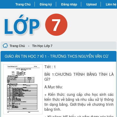
Trang Chủ
Đăng ký
Đăng nhập
Upload
Liên hệ
›
Trang Chủ
Tin Học Lớp 7
GIÁO ÁN TIN HỌC 7 KÌ 1 - TRƯỜNG THCS NGUYỄN VĂN CỪ
Tiết : 1
BÀI 1:CHƯƠNG TRÌNH BẢNG TÍNH LÀ
GÌ?
A.Mục tiêu:
+ Kiến thức: cung cấp cho học sinh các
kiến thức về bảng và nhu cầu xử lý thông
tin dạng bảng. Giới thiệu về chương trình
bảng tính.
+ Kỹ năng: HS hiểu và nắm được các kiến