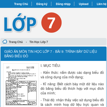
Trang Chủ
Đăng ký
Đăng nhập
Upload
Liên hệ
›
Trang Chủ
Tin Học Lớp 7
GIÁO ÁN MÔN TIN HỌC LỚP 7 - BÀI 9: TRÌNH BÀY DỮ LIỆU
BẰNG BIỂU ĐỒ
I. MỤC TIÊU:
- Kiến thức: nắm được các dạng biểu đồ
và công dụng của mỗi dạng;
- Kỉ năng: Biết cách bày một dữ liệu nào
đó bằng biểu đồ thích hợp với mục đích
của mình;
- Thái độ: nhận thấy việc sữ dụng biểu đồ
là cách minh hoạ dữ liệu trực quan và