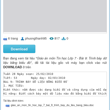
6 trang
phuongthanh95
817
0
Download
Bạn đang xem tài liệu
"Giáo án môn Tin học Lớp 7 - Bài 9: Trình bày dữ
liệu bằng biểu đồ"
, để tải tài liệu gốc về máy bạn click vào nút
DOWNLOAD
ở trên
Tuần 28	Ngày soạn: 25/02/2010

Tiết: 53	Ngày dạy: 02/03/2010

Bài 9: TRÌNH BÀY DỮ LIỆU BẰNG BIỂU ĐỒ

I. MỤC TIÊU: 

Kiến thức: nắm được các dạng biểu đồ và công dụng của mỗi dạng
Kỉ năng: Biết cách bày một dữ liệu nào đó bằng biểu đồ thích h
Thái độ: nhận thấy việc sữ dụng biểu đồ là cách minh hoạ dữ li
Tài liệu đính kèm:
II. PHƯƠNG TIỆN DẠY HỌC: 

giao_an_mon_tin_hoc_lop_7_bai_9_trinh_bay_du_lieu_bang_bieu.doc
Giáo viên: máy vi tính, đĩa mềm, máy chiếu, màn chiếu

Học sinh: bảng phụ, máy vi tính.
