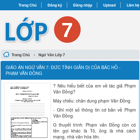
Trang Chủ
Đăng ký
Đăng nhập
Upload
Liên hệ
›
Trang Chủ
Ngữ Văn Lớp 7
GIÁO ÁN NGỮ VĂN 7: ĐỨC TÍNH GIẢN DỊ CỦA BÁC HỒ -
PHẠM VĂN ĐỒNG
? Nêu hiểu biết của em về tác giả Phạm
Văn Đồng?
Máy chiếu: chân dung phạm Văn Đồng
- Ghi một số thông tin cơ bản về Phạm
Văn Đồng.
G thuyết trình: Phạm văn Đồng còn có
tên gọi khác là Tô, ông là nhà cách
mạng, nhà văn hóa lớn.