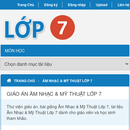
Trang Chủ
Đăng ký
Đăng nhập
Upload
Liên hệ
MÔN HỌC
›
TRANG CHỦ
ÂM NHẠC & MỸ THUẬT LỚP 7
GIÁO ÁN ÂM NHẠC & MỸ THUẬT LỚP 7
Thư viện giáo án, bài giảng Âm Nhạc & Mỹ Thuật Lớp 7, tài liệu
Âm Nhạc & Mỹ Thuật Lớp 7 dành cho giáo viên và học sinh
tham khảo.